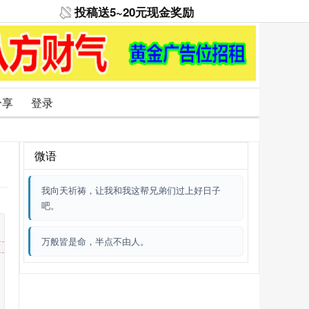
投稿送5~20元现金奖励
分享
登录
微语
我向天祈祷，让我和我这帮兄弟们过上好日子
吧。
万般皆是命，半点不由人。