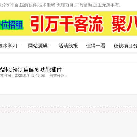
精品资源分享平台,破解软件,技术源码,火爆项目,工具辅助,这里无所不有。
技术学习
网站源码
活动线报
值得一看
赚钱项目
鸥纯C绘制自瞄多功能插件
时间：2025/9/3 12:45:08 当前分类：