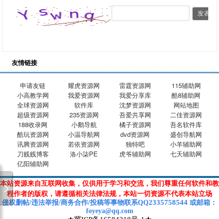
友情链接
申请友链
耀虎资源网
雷霆资源网
115辅助网
小高教学网
我爱资源网
我爱分享库
酷8辅助网
全球资源网
软件库
沈梦资源网
网站地图
超级资源网
235资源网
吾爱共享网
二佳资源网
188收录网
小鹅导航
橘子资源网
吾名软件库
酷玩资源网
小温导航网
dvd资源网
盛创导航网
讯腾资源网
若依资源网
独特吧
小羊辅助网
刀贱贱博客
洛小柒PE
虎爷辅助网
七天辅助网
亿阳辅助网
本站资源来自互联网收集，仅供用于学习和交流，我们尊重任何软件和教
程作者的版权，请遵循相关法律法规，本站一切资源不代表本站立场
2335758544
侵权删帖/违法举报/商务合作/投稿等
事物联系Q
Q
或
邮箱
：
foyeya@qq.com