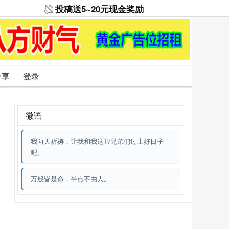
投稿送5~20元现金奖励
分享
登录
微语
我向天祈祷，让我和我这帮兄弟们过上好日子
吧。
万般皆是命，半点不由人。