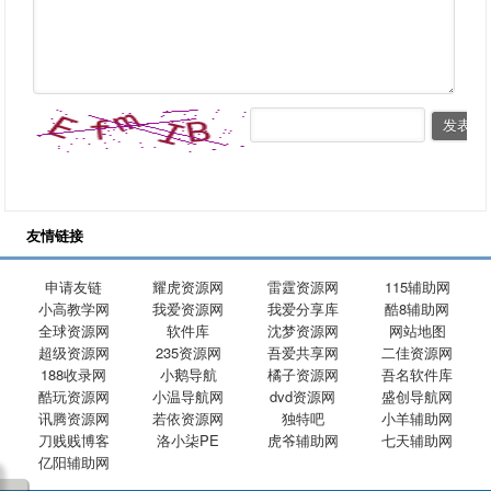
友情链接
申请友链
耀虎资源网
雷霆资源网
115辅助网
小高教学网
我爱资源网
我爱分享库
酷8辅助网
全球资源网
软件库
沈梦资源网
网站地图
超级资源网
235资源网
吾爱共享网
二佳资源网
188收录网
小鹅导航
橘子资源网
吾名软件库
酷玩资源网
小温导航网
dvd资源网
盛创导航网
讯腾资源网
若依资源网
独特吧
小羊辅助网
刀贱贱博客
洛小柒PE
虎爷辅助网
七天辅助网
亿阳辅助网