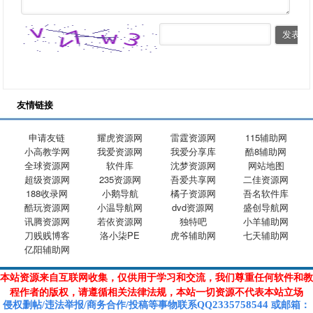
友情链接
申请友链
耀虎资源网
雷霆资源网
115辅助网
小高教学网
我爱资源网
我爱分享库
酷8辅助网
全球资源网
软件库
沈梦资源网
网站地图
超级资源网
235资源网
吾爱共享网
二佳资源网
188收录网
小鹅导航
橘子资源网
吾名软件库
酷玩资源网
小温导航网
dvd资源网
盛创导航网
讯腾资源网
若依资源网
独特吧
小羊辅助网
刀贱贱博客
洛小柒PE
虎爷辅助网
七天辅助网
亿阳辅助网
本站资源来自互联网收集，仅供用于学习和交流，我们尊重任何软件和教
程作者的版权，请遵循相关法律法规，本站一切资源不代表本站立场
2335758544
侵权删帖/违法举报/商务合作/投稿等
事物联系Q
Q
或
邮箱
：