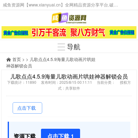
咸鱼资源网【www.xianyuai.cn】全网精品资源分享平台,破解软件,技术源码,火爆项目,工具辅助,这里无所不有。
导航
首页
> > 儿歌点点4.5.9海量儿歌动画片哄娃
神器解锁会员
儿歌点点4.5.9海量儿歌动画片哄娃神器解锁会员
下载统计：11890 发布时间：2025/8/15 00:11:11 当前分类： 授权方
式：共享软件
点击下载
资源下载
点击下载 1