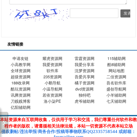
友情链接
申请友链
耀虎资源网
雷霆资源网
115辅助网
小高教学网
我爱资源网
我爱分享库
酷8辅助网
全球资源网
软件库
沈梦资源网
网站地图
超级资源网
235资源网
吾爱共享网
二佳资源网
188收录网
小鹅导航
橘子资源网
吾名软件库
酷玩资源网
小温导航网
dvd资源网
盛创导航网
讯腾资源网
若依资源网
独特吧
小羊辅助网
刀贱贱博客
洛小柒PE
虎爷辅助网
七天辅助网
亿阳辅助网
本站资源来自互联网收集，仅供用于学习和交流，我们尊重任何软件和教
程作者的版权，请遵循相关法律法规，本站一切资源不代表本站立场
2335758544
侵权删帖/违法举报/商务合作/投稿等
事物联系Q
Q
或
邮箱
：
foyeya@qq.com