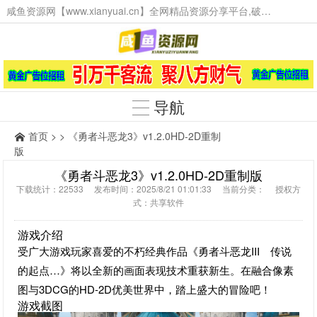
咸鱼资源网【www.xianyuai.cn】全网精品资源分享平台,破解软件,技术源码,火爆项目,工具辅助,这里无所不有。
导航
首页
> > 《勇者斗恶龙3》v1.2.0HD-2D重制
版
《勇者斗恶龙3》v1.2.0HD-2D重制版
下载统计：22533 发布时间：2025/8/21 01:01:33 当前分类： 授权方
式：共享软件
游戏介绍
受广大游戏玩家喜爱的不朽经典作品《勇者斗恶龙III 传说
的起点…》将以全新的画面表现技术重获新生。在融合像素
图与3DCG的HD-2D优美世界中，踏上盛大的冒险吧！
游戏截图