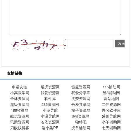
友情链接
申请友链
耀虎资源网
雷霆资源网
115辅助网
小高教学网
我爱资源网
我爱分享库
酷8辅助网
全球资源网
软件库
沈梦资源网
网站地图
超级资源网
235资源网
吾爱共享网
二佳资源网
188收录网
小鹅导航
橘子资源网
吾名软件库
酷玩资源网
小温导航网
dvd资源网
盛创导航网
讯腾资源网
若依资源网
独特吧
小羊辅助网
刀贱贱博客
洛小柒PE
虎爷辅助网
七天辅助网