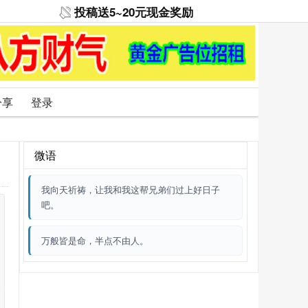
投稿送5~20元现金奖励
分享
登录
微语
我向天祈祷，让我和我这帮兄弟们过上好日子
吧。
万般皆是命，半点不由人。