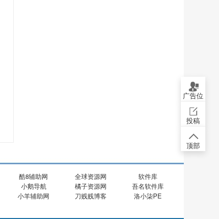
广告位
投稿
顶部
酷8辅助网
全球资源网
软件库
小鹅导航
橘子资源网
吾名软件库
小羊辅助网
刀贱贱博客
洛小柒PE