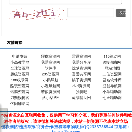
友情链接
申请友链
耀虎资源网
雷霆资源网
115辅助网
小高教学网
我爱资源网
我爱分享库
酷8辅助网
全球资源网
软件库
沈梦资源网
网站地图
超级资源网
235资源网
吾爱共享网
二佳资源网
188收录网
小鹅导航
橘子资源网
吾名软件库
酷玩资源网
小温导航网
dvd资源网
盛创导航网
讯腾资源网
若依资源网
独特吧
小羊辅助网
刀贱贱博客
洛小柒PE
虎爷辅助网
七天辅助网
亿阳辅助网
本站资源来自互联网收集，仅供用于学习和交流，我们尊重任何软件和教
程作者的版权，请遵循相关法律法规，本站一切资源不代表本站立场
2335758544
侵权删帖/违法举报/商务合作/投稿等
事物联系Q
Q
或
邮箱
：
foyeya@qq.com