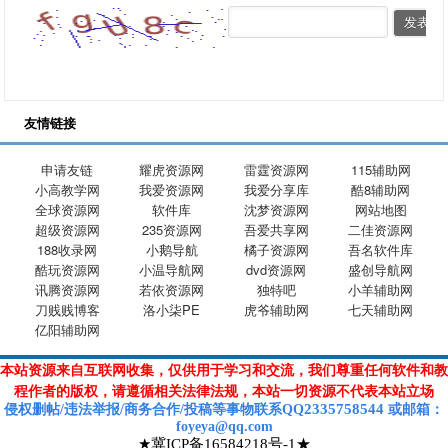
友情链接
申请友链
耀虎资源网
雷霆资源网
115辅助网
小高教学网
我爱资源网
我爱分享库
酷8辅助网
全球资源网
软件库
沈梦资源网
网站地图
超级资源网
235资源网
吾爱共享网
二佳资源网
188收录网
小鹅导航
橘子资源网
吾名软件库
酷玩资源网
小温导航网
dvd资源网
盛创导航网
讯腾资源网
若依资源网
独特吧
小羊辅助网
刀贱贱博客
洛小柒PE
虎爷辅助网
七天辅助网
亿阳辅助网
本站资源来自互联网收集，仅供用于学习和交流，我们尊重任何软件和教
程作者的版权，请遵循相关法律法规，本站一切资源不代表本站立场
2335758544
侵权删帖/违法举报/商务合作/投稿等
事物联系Q
Q
或
邮箱
：
foyeya@qq.com
★冀ICP备16584218号-1★