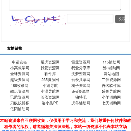
友情链接
申请友链
耀虎资源网
雷霆资源网
115辅助网
小高教学网
我爱资源网
我爱分享库
酷8辅助网
全球资源网
软件库
沈梦资源网
网站地图
超级资源网
235资源网
吾爱共享网
二佳资源网
188收录网
小鹅导航
橘子资源网
吾名软件库
酷玩资源网
小温导航网
dvd资源网
盛创导航网
讯腾资源网
若依资源网
独特吧
小羊辅助网
刀贱贱博客
洛小柒PE
虎爷辅助网
七天辅助网
亿阳辅助网
本站资源来自互联网收集，仅供用于学习和交流，我们尊重任何软件和教
程作者的版权，请遵循相关法律法规，本站一切资源不代表本站立场