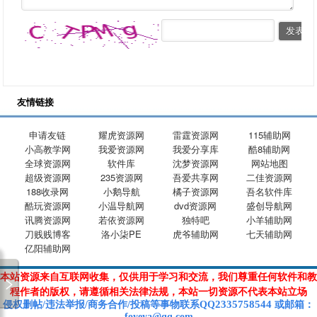
友情链接
申请友链
耀虎资源网
雷霆资源网
115辅助网
小高教学网
我爱资源网
我爱分享库
酷8辅助网
全球资源网
软件库
沈梦资源网
网站地图
超级资源网
235资源网
吾爱共享网
二佳资源网
188收录网
小鹅导航
橘子资源网
吾名软件库
酷玩资源网
小温导航网
dvd资源网
盛创导航网
讯腾资源网
若依资源网
独特吧
小羊辅助网
刀贱贱博客
洛小柒PE
虎爷辅助网
七天辅助网
亿阳辅助网
本站资源来自互联网收集，仅供用于学习和交流，我们尊重任何软件和教
程作者的版权，请遵循相关法律法规，本站一切资源不代表本站立场
2335758544
侵权删帖/违法举报/商务合作/投稿等
事物联系Q
Q
或
邮箱
：
foyeya@qq.com