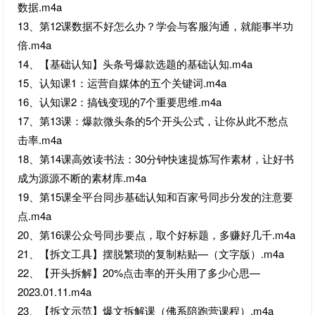
数据.m4a
13、第12课数据不好怎么办？学会与客服沟通，就能事半功
倍.m4a
14、【基础认知】头条号爆款选题的基础认知.m4a
15、认知课1：运营自媒体的五个关键词.m4a
16、认知课2：搞钱变现的7个重要思维.m4a
17、第13课：爆款微头条的5个开头公式，让你从此不愁点
击率.m4a
18、第14课高效读书法：30分钟快速提炼写作素材，让好书
成为源源不断的素材库.m4a
19、第15课全平台同步基础认知和百家号同步分发的注意要
点.m4a
20、第16课公众号同步要点，取个好标题，多赚好几千.m4a
21、【拆文工具】摆脱繁琐的复制粘贴—（文字版）.m4a
22、【开头拆解】20%点击率的开头用了多少心思—
2023.01.11.m4a
23、【拆文示范】爆文拆解课（佛系陪跑营课程）.m4a