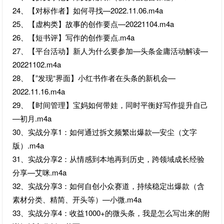
24、【对标作者】如何寻找—2022.11.06.m4a
25、【虚构类】故事的创作要点—20221104.m4a
26、【短书评】写作的创作要点.m4a
27、【平台活动】新人为什么要参加—头条金庸活动解读—
20221102.m4a
28、【”发现“界面】小红书作者在头条的新机会—
2022.11.16.m4a
29、【时间管理】宝妈如何带娃，同时平衡好写作提升自己
—初月.m4a
30、实战分享1：如何通过拆文频繁出爆款—安尘（文字
版）.m4a
31、实战分享2：从情感到本地再到历史，跨领域成长经验
分享—艾咪.m4a
32、实战分享3：如何自创小众赛道，持续稳定出爆款（含
素材分类、精简、开头等）—小微.m4a
33、实战分享4：收益1000+的微头条，我是怎么写出来的附