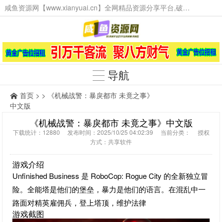
咸鱼资源网【www.xianyuai.cn】全网精品资源分享平台,破解软件,技术源码,火爆项目,工具辅助,这里无所不有。
导航
首页
> > 《机械战警：暴戾都市 未竟之事》
中文版
《机械战警：暴戾都市 未竟之事》中文版
下载统计：12880 发布时间：2025/10/25 04:02:39 当前分类： 授权
方式：共享软件
游戏介绍
Unfinished Business 是 RoboCop: Rogue City 的全新独立冒
险。全能塔是他们的堡垒，暴力是他们的语言。在混乱中一
路面对精英雇佣兵，登上塔顶，维护法律
游戏截图