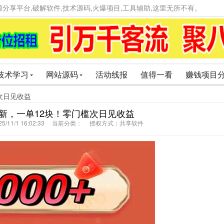
精品资源分享平台,破解软件,技术源码,火爆项目,工具辅助,这里无所不有。
技术学习
网站源码
活动线报
值得一看
赚钱项目
槛次日见收益
拉新，一单12块！零门槛次日见收益
5/11/1 16:02:33 当前分类： 授权方式：共享软件