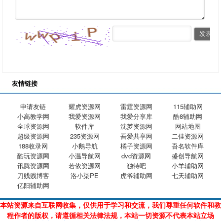
友情链接
申请友链
耀虎资源网
雷霆资源网
115辅助网
小高教学网
我爱资源网
我爱分享库
酷8辅助网
全球资源网
软件库
沈梦资源网
网站地图
超级资源网
235资源网
吾爱共享网
二佳资源网
188收录网
小鹅导航
橘子资源网
吾名软件库
酷玩资源网
小温导航网
dvd资源网
盛创导航网
讯腾资源网
若依资源网
独特吧
小羊辅助网
刀贱贱博客
洛小柒PE
虎爷辅助网
七天辅助网
亿阳辅助网
本站资源来自互联网收集，仅供用于学习和交流，我们尊重任何软件和教
程作者的版权，请遵循相关法律法规，本站一切资源不代表本站立场