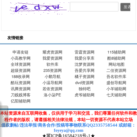
友情链接
申请友链
耀虎资源网
雷霆资源网
115辅助网
小高教学网
我爱资源网
我爱分享库
酷8辅助网
全球资源网
软件库
沈梦资源网
网站地图
超级资源网
235资源网
吾爱共享网
二佳资源网
188收录网
小鹅导航
橘子资源网
吾名软件库
酷玩资源网
小温导航网
dvd资源网
盛创导航网
讯腾资源网
若依资源网
独特吧
小羊辅助网
刀贱贱博客
洛小柒PE
虎爷辅助网
七天辅助网
亿阳辅助网
本站资源来自互联网收集，仅供用于学习和交流，我们尊重任何软件和教
程作者的版权，请遵循相关法律法规，本站一切资源不代表本站立场
2335758544
侵权删帖/违法举报/商务合作/投稿等
事物联系Q
Q
或
邮箱
：
foyeya@qq.com
★冀ICP备16584218号-1★