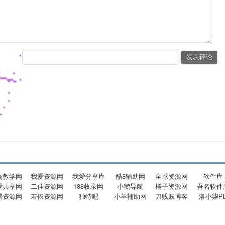
高教学网
我爱资源网
我爱分享库
酷8辅助网
全球资源网
软件库
爱共享网
二佳资源网
188收录网
小鹅导航
橘子资源网
吾名软件
腾资源网
若依资源网
独特吧
小羊辅助网
刀贱贱博客
洛小柒P