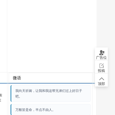
广告位
投稿
微语
顶部
我向天祈祷，让我和我这帮兄弟们过上好日子
库
吧。
E
万般皆是命，半点不由人。