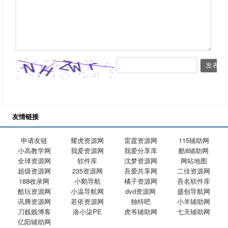
友情链接
申请友链
耀虎资源网
雷霆资源网
115辅助网
小高教学网
我爱资源网
我爱分享库
酷8辅助网
全球资源网
软件库
沈梦资源网
网站地图
超级资源网
235资源网
吾爱共享网
二佳资源网
188收录网
小鹅导航
橘子资源网
吾名软件库
酷玩资源网
小温导航网
dvd资源网
盛创导航网
讯腾资源网
若依资源网
独特吧
小羊辅助网
刀贱贱博客
洛小柒PE
虎爷辅助网
七天辅助网
亿阳辅助网