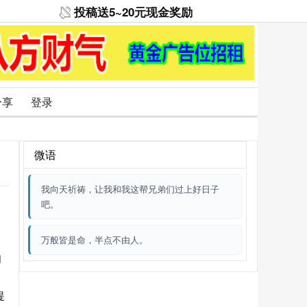
投稿送5~20元现金奖励
分享
登录
微语
我向天祈祷，让我和我这帮兄弟们过上好日子
吧。
们
万般皆是命，半点不由人。
们
提