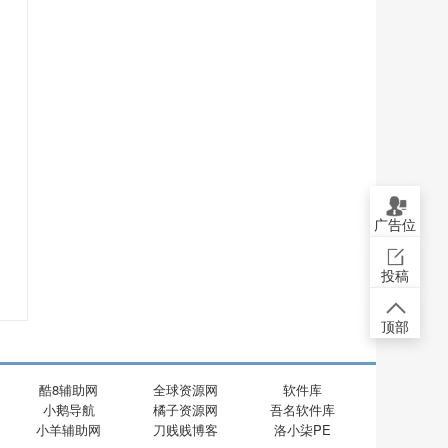
广告位
投稿
顶部
酷8辅助网
全球资源网
软件库
小鹅导航
橘子资源网
吾名软件库
小羊辅助网
刀贱贱博客
洛小柒PE