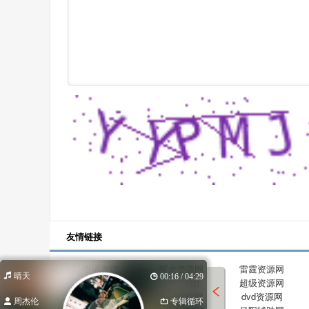
友情链接
申请友链
耀虎资源网
雷霆资源网
晴天
00:16 / 04:29
沈梦资源网
网站地图
超级资源网
酷玩资源网
小温导航网
dvd资源网
周杰伦
专辑循环