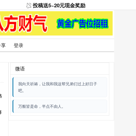
投稿送5~20元现金奖励
分享
登录
微语
我向天祈祷，让我和我这帮兄弟们过上好日子
吧。
格
万般皆是命，半点不由人。
择