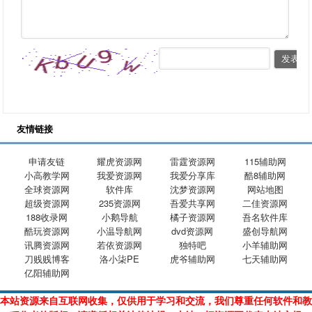
友情链接
申请友链
耀虎资源网
雷霆资源网
115辅助网
小高教学网
我爱资源网
我爱分享库
酷8辅助网
全球资源网
软件库
沈梦资源网
网站地图
超级资源网
235资源网
吾爱共享网
二佳资源网
188收录网
小鹅导航
橘子资源网
吾名软件库
酷玩资源网
小温导航网
dvd资源网
盛创导航网
讯腾资源网
若依资源网
独特吧
小羊辅助网
刀贱贱博客
洛小柒PE
虎爷辅助网
七天辅助网
亿阳辅助网
本站资源来自互联网收集，仅供用于学习和交流，我们尊重任何软件和教