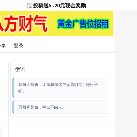
投稿送5~20元现金奖励
分享
登录
微语
我向天祈祷，让我和我这帮兄弟们过上好日子
吧。
万般皆是命，半点不由人。